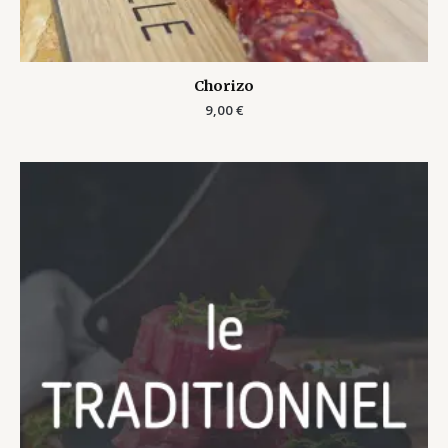
Chorizo
9,00
€