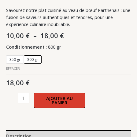
Savourez notre plat cuisiné au veau de bœuf Parthenais : une
fusion de saveurs authentiques et tendres, pour une
expérience culinaire inoubliable.
10,00
€
–
18,00
€
Conditionnement
800 gr
350 gr
800 gr
EFFACER
18,00
€
AJOUTER AU
PANIER
Description