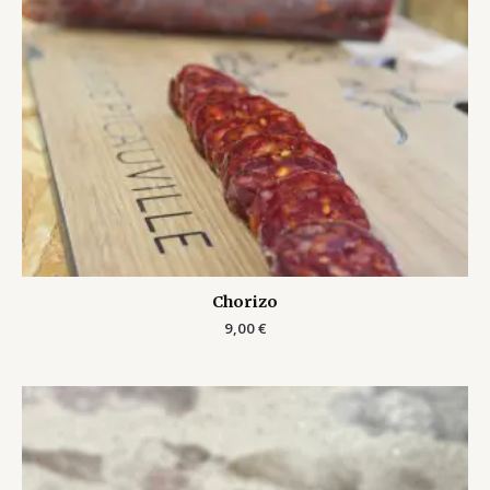
Chorizo
9,00
€