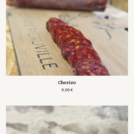
Chorizo
9,00
€