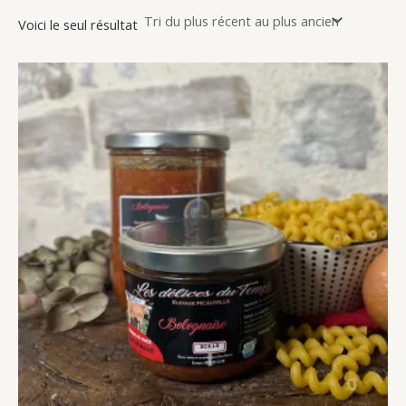
Voici le seul résultat
Plage
de
prix :
7,00 €
à
12,00 €