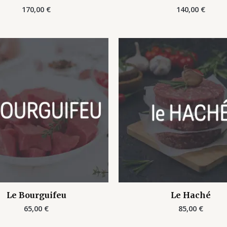
170,00
€
140,00
€
Le Bourguifeu
Le Haché
65,00
€
85,00
€