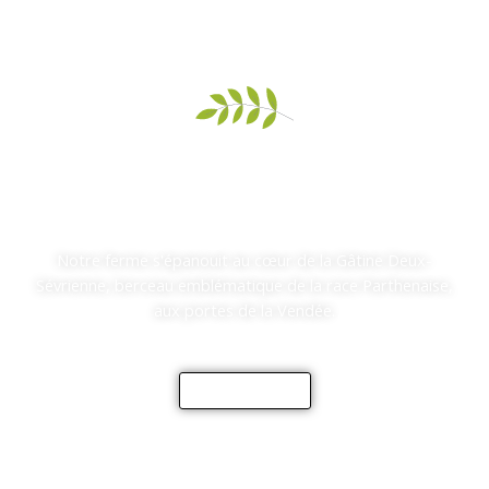
Découvrez la ferme
L'élevage Picauville
Notre ferme s'épanouit au cœur de la Gâtine Deux-
Sévrienne, berceau emblématique de la race Parthenaise,
aux portes de la Vendée.
EN SAVOIR +